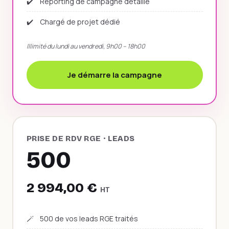
✔️
Reporting de campagne détaillé
✔️
Chargé de projet dédié
Illimité du lundi au vendredi, 9h00 – 18h00
Je démarre la campagne
PRISE DE RDV RGE · LEADS
500
2 994,00 €
HT
🪄
500 de vos leads RGE traités